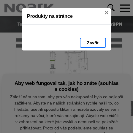
×
Produkty na stránce
Zavřít
Aby web fungoval tak, jak ho znáte (souhlas
s cookies)
Záleží nám na tom, aby pro vás nakupování bylo co nejlepší
zážitkem. Abyste na našich stránkách rychle našli to, co
hledáte, ušetřili spoustu klikání a nezobrazovaly se vám
reklamy na věci, které vás nezajímají. Abyste web viděli
v zobrazení na které jste zvyklí a nemuseli se pokaždé
přihlašovat. Proto od vás potřebujeme souhlas se