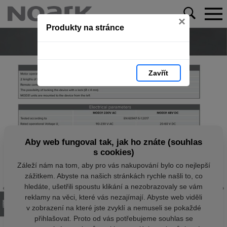
×
Produkty na stránce
Zavřít
Aby web fungoval tak, jak ho znáte (souhlas
s cookies)
Záleží nám na tom, aby pro vás nakupování bylo co nejlepší
zážitkem. Abyste na našich stránkách rychle našli to, co
hledáte, ušetřili spoustu klikání a nezobrazovaly se vám
reklamy na věci, které vás nezajímají. Abyste web viděli
v zobrazení na které jste zvyklí a nemuseli se pokaždé
přihlašovat. Proto od vás potřebujeme souhlas se