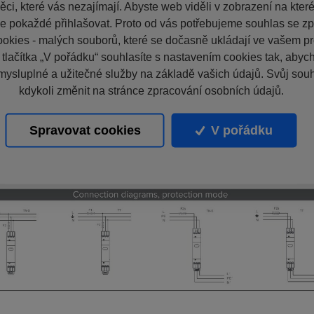
ci, které vás nezajímají. Abyste web viděli v zobrazení na které 
e pokaždé přihlašovat. Proto od vás potřebujeme souhlas se z
okies - malých souborů, které se dočasně ukládají ve vašem pro
 tlačítka „V pořádku“ souhlasíte s nastavením cookies tak, aby
mysluplné a užitečné služby na základě vašich údajů. Svůj sou
kdykoli změnit na stránce zpracování osobních údajů.
Spravovat cookies
V pořádku