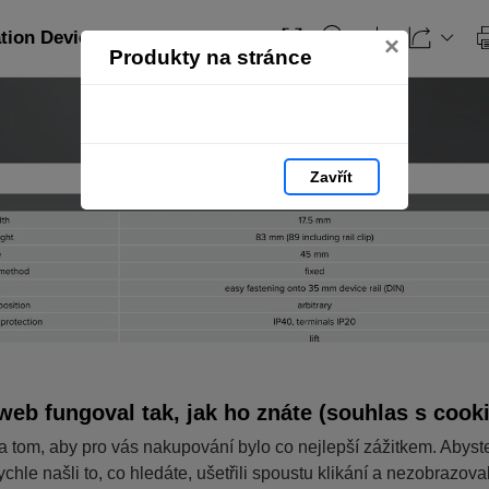
ation Devices_EN: strana 368
×
Produkty na stránce
Zavřít
web fungoval tak, jak ho znáte (souhlas s cook
a tom, aby pro vás nakupování bylo co nejlepší zážitkem. Abyst
ychle našli to, co hledáte, ušetřili spoustu klikání a nezobrazov