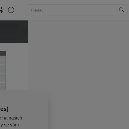
ies)
e na našich
aly se vám