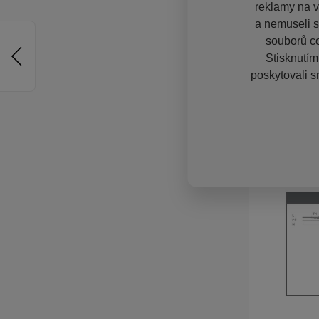
reklamy na vě
a nemuseli s
souborů co
Stisknutím
poskytovali s