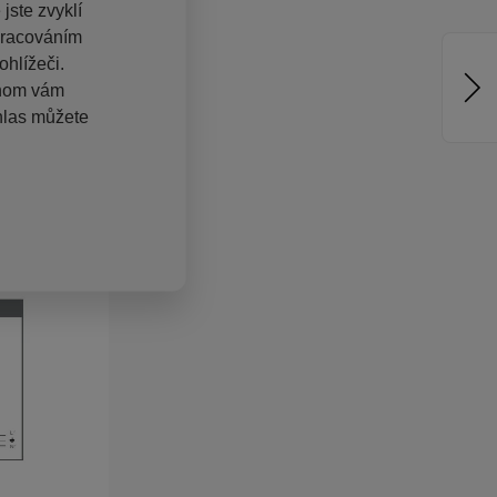
jste zvyklí
pracováním
hlížeči.
chom vám
hlas můžete