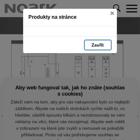
×
Produkty na stránce
Zavřít
Aby web fungoval tak, jak ho znáte (souhlas
s cookies)
Záleží nám na tom, aby pro vás nakupování bylo co nejlepší
zážitkem. Abyste na našich stránkách rychle našli to, co
hledáte, ušetřili spoustu klikání a nezobrazovaly se vám
reklamy na věci, které vás nezajímají. Abyste web viděli
v zobrazení na které jste zvyklí a nemuseli se pokaždé
přihlašovat. Proto od vás potřebujeme souhlas se