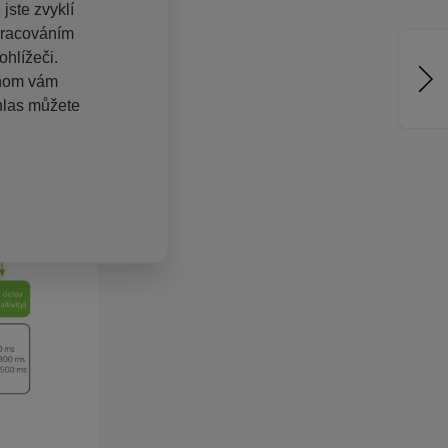
jste zvyklí
pracováním
hlížeči.
chom vám
hlas můžete