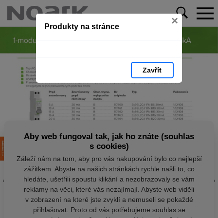
×
Produkty na stránce
Zavřít
Aby web fungoval tak, jak ho znáte (souhlas
s cookies)
Záleží nám na tom, aby pro vás nakupování bylo co nejlepší
zážitkem. Abyste na našich stránkách rychle našli to, co
hledáte, ušetřili spoustu klikání a nezobrazovaly se vám
reklamy na věci, které vás nezajímají. Abyste web viděli
v zobrazení na které jste zvyklí a nemuseli se pokaždé
přihlašovat. Proto od vás potřebujeme souhlas se