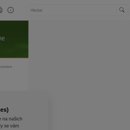
ies)
e na našich
aly se vám