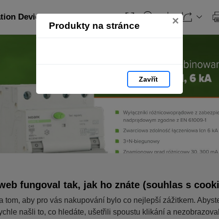
ation Devices_PL: strana 107
×
Produkty na stránce
Zavřít
web fungoval tak, jak ho znáte (souhlas s cook
a tom, aby pro vás nakupování bylo co nejlepší zážitkem. Abyst
ychle našli to, co hledáte, ušetřili spoustu klikání a nezobrazov