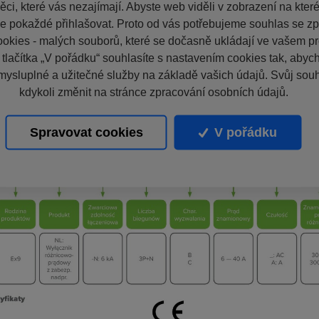
ci, které vás nezajímají. Abyste web viděli v zobrazení na které 
e pokaždé přihlašovat. Proto od vás potřebujeme souhlas se z
okies - malých souborů, které se dočasně ukládají ve vašem pro
 tlačítka „V pořádku“ souhlasíte s nastavením cookies tak, aby
mysluplné a užitečné služby na základě vašich údajů. Svůj sou
kdykoli změnit na stránce zpracování osobních údajů.
Spravovat cookies
V pořádku