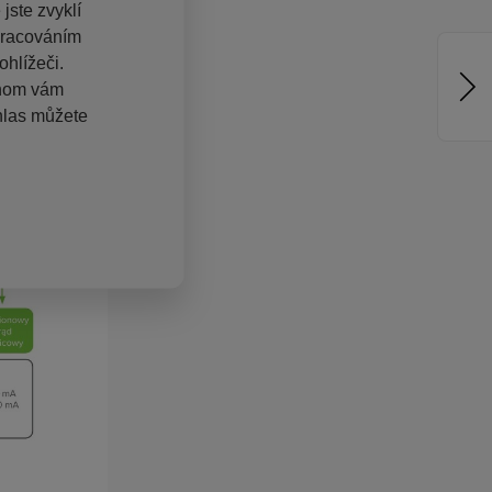
jste zvyklí
pracováním
hlížeči.
chom vám
hlas můžete