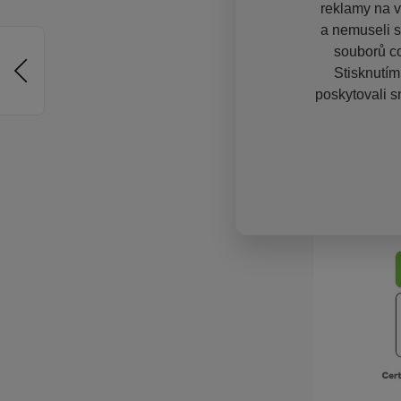
reklamy na vě
a nemuseli s
souborů co
Stisknutím
poskytovali s