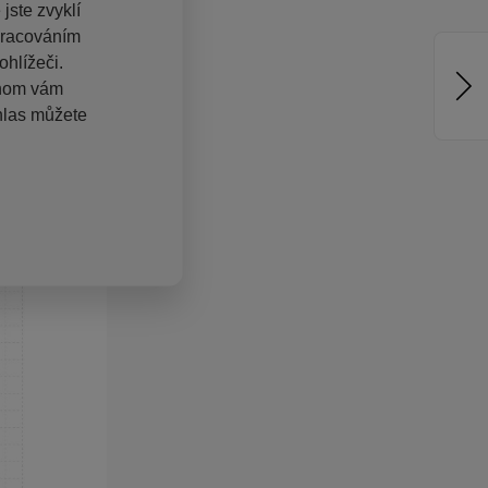
jste zvyklí
pracováním
hlížeči.
chom vám
hlas můžete