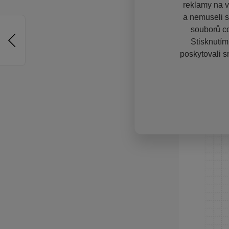
reklamy na vě
a nemuseli s
souborů co
Stisknutím
poskytovali s