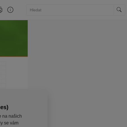
ies)
e na našich
aly se vám