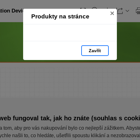
ation Devices_PL: strana 134
×
Produkty na stránce
Zavřít
web fungoval tak, jak ho znáte (souhlas s cook
a tom, aby pro vás nakupování bylo co nejlepší zážitkem. Abyst
ychle našli to, co hledáte, ušetřili spoustu klikání a nezobrazov