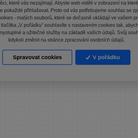
ci, které vás nezajímají. Abyste web viděli v zobrazení na které 
e pokaždé přihlašovat. Proto od vás potřebujeme souhlas se z
okies - malých souborů, které se dočasně ukládají ve vašem pro
 tlačítka „V pořádku“ souhlasíte s nastavením cookies tak, aby
mysluplné a užitečné služby na základě vašich údajů. Svůj sou
kdykoli změnit na stránce zpracování osobních údajů.
Spravovat cookies
V pořádku