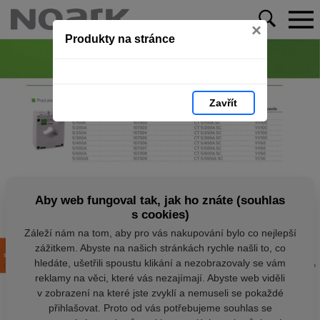
×
Produkty na stránce
Zavřít
Aby web fungoval tak, jak ho znáte (souhlas
s cookies)
Záleží nám na tom, aby pro vás nakupování bylo co nejlepší
zážitkem. Abyste na našich stránkách rychle našli to, co
hledáte, ušetřili spoustu klikání a nezobrazovaly se vám
reklamy na věci, které vás nezajímají. Abyste web viděli
v zobrazení na které jste zvyklí a nemuseli se pokaždé
přihlašovat. Proto od vás potřebujeme souhlas se