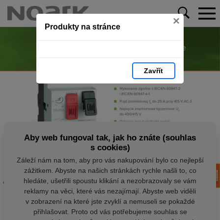
×
Produkty na stránce
Zavřít
Aby web fungoval tak, jak ho znáte (souhlas
s cookies)
Záleží nám na tom, aby pro vás nakupování bylo co nejlepší
zážitkem. Abyste na našich stránkách rychle našli to, co
hledáte, ušetřili spoustu klikání a nezobrazovaly se vám
reklamy na věci, které vás nezajímají. Abyste web viděli
v zobrazení na které jste zvyklí a nemuseli se pokaždé
přihlašovat. Proto od vás potřebujeme souhlas se