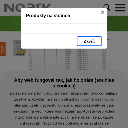
×
Produkty na stránce
Zavřít
Aby web fungoval tak, jak ho znáte (souhlas
s cookies)
Záleží nám na tom, aby pro vás nakupování bylo co nejlepší
zážitkem. Abyste na našich stránkách rychle našli to, co
hledáte, ušetřili spoustu klikání a nezobrazovaly se vám
reklamy na věci, které vás nezajímají. Abyste web viděli
v zobrazení na které jste zvyklí a nemuseli se pokaždé
přihlašovat. Proto od vás potřebujeme souhlas se