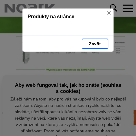
×
Produkty na stránce
Zavřít
Aby web fungoval tak, jak ho znáte (souhlas
s cookies)
Záleží nám na tom, aby pro vás nakupování bylo co nejlepší
zážitkem. Abyste na našich stránkách rychle našli to, co
hledáte, ušetřili spoustu klikání a nezobrazovaly se vám
reklamy na věci, které vás nezajímají. Abyste web viděli
v zobrazení na které jste zvyklí a nemuseli se pokaždé
přihlašovat. Proto od vás potřebujeme souhlas se