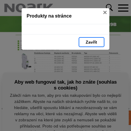
×
Produkty na stránce
Zavřít
Aby web fungoval tak, jak ho znáte (souhlas
s cookies)
Záleží nám na tom, aby pro vás nakupování bylo co nejlepší
zážitkem. Abyste na našich stránkách rychle našli to, co
hledáte, ušetřili spoustu klikání a nezobrazovaly se vám
reklamy na věci, které vás nezajímají. Abyste web viděli
v zobrazení na které jste zvyklí a nemuseli se pokaždé
přihlašovat. Proto od vás potřebujeme souhlas se