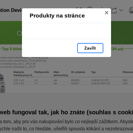
ation Devices_PL: strana 174
×
Produkty na stránce
Zavřít
web fungoval tak, jak ho znáte (souhlas s cook
a tom, aby pro vás nakupování bylo co nejlepší zážitkem. Abyst
ychle našli to, co hledáte, ušetřili spoustu klikání a nezobrazov