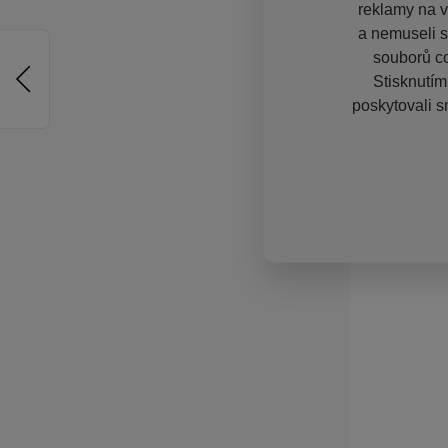
reklamy na vě
a nemuseli s
souborů co
Stisknutím
poskytovali s