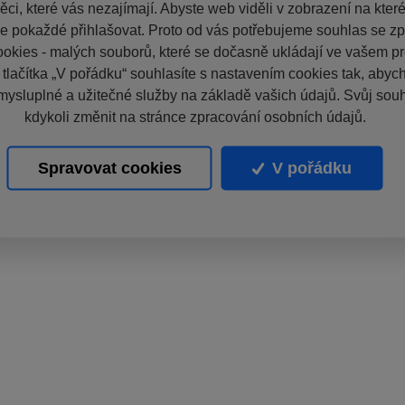
ci, které vás nezajímají. Abyste web viděli v zobrazení na které 
e pokaždé přihlašovat. Proto od vás potřebujeme souhlas se z
okies - malých souborů, které se dočasně ukládají ve vašem pro
 tlačítka „V pořádku“ souhlasíte s nastavením cookies tak, aby
mysluplné a užitečné služby na základě vašich údajů. Svůj sou
kdykoli změnit na stránce zpracování osobních údajů.
Spravovat cookies
V pořádku