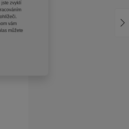
jste zvyklí
pracováním
hlížeči.
chom vám
hlas můžete