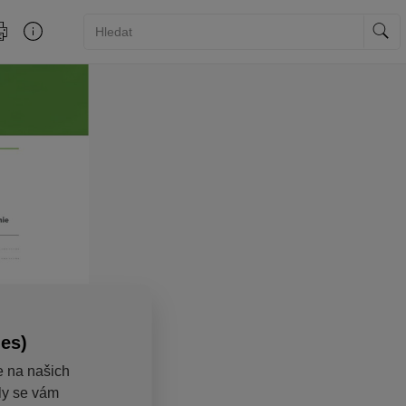
ies)
e na našich
aly se vám