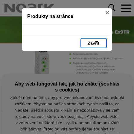
×
Produkty na stránce
Zavřít
Aby web fungoval tak, jak ho znáte (souhlas
s cookies)
Záleží nám na tom, aby pro vás nakupování bylo co nejlepší
zážitkem. Abyste na našich stránkách rychle našli to, co
hledáte, ušetřili spoustu klikání a nezobrazovaly se vám
reklamy na věci, které vás nezajímají. Abyste web viděli
v zobrazení na které jste zvyklí a nemuseli se pokaždé
přihlašovat. Proto od vás potřebujeme souhlas se