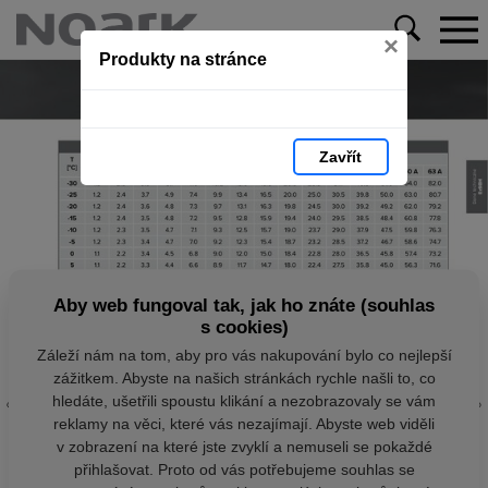
×
Produkty na stránce
Zavřít
Aby web fungoval tak, jak ho znáte (souhlas
s cookies)
Záleží nám na tom, aby pro vás nakupování bylo co nejlepší
zážitkem. Abyste na našich stránkách rychle našli to, co
hledáte, ušetřili spoustu klikání a nezobrazovaly se vám
reklamy na věci, které vás nezajímají. Abyste web viděli
v zobrazení na které jste zvyklí a nemuseli se pokaždé
přihlašovat. Proto od vás potřebujeme souhlas se