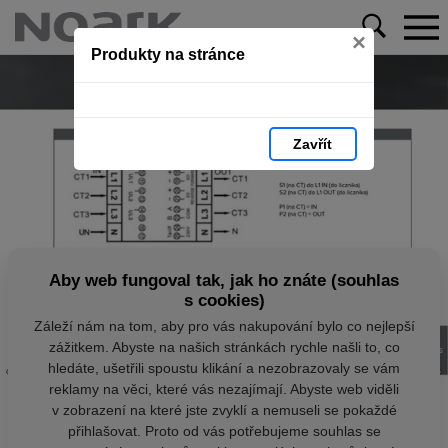
×
Produkty na stránce
Zavřít
Aby web fungoval tak, jak ho znáte (souhlas
s cookies)
Záleží nám na tom, aby pro vás nakupování bylo co nejlepší
zážitkem. Abyste na našich stránkách rychle našli to, co
hledáte, ušetřili spoustu klikání a nezobrazovaly se vám
reklamy na věci, které vás nezajímají. Abyste web viděli
v zobrazení na které jste zvyklí a nemuseli se pokaždé
přihlašovat. Proto od vás potřebujeme souhlas se