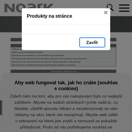
×
Produkty na stránce
Zavřít
Aby web fungoval tak, jak ho znáte (souhlas
s cookies)
Záleží nám na tom, aby pro vás nakupování bylo co nejlepší
zážitkem. Abyste na našich stránkách rychle našli to, co
hledáte, ušetřili spoustu klikání a nezobrazovaly se vám
reklamy na věci, které vás nezajímají. Abyste web viděli
v zobrazení na které jste zvyklí a nemuseli se pokaždé
přihlašovat. Proto od vás potřebujeme souhlas se