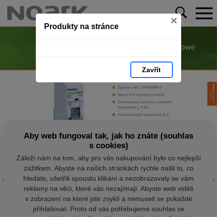
×
Produkty na stránce
Zavřít
Aby web fungoval tak, jak ho znáte (souhlas
s cookies)
Záleží nám na tom, aby pro vás nakupování bylo co nejlepší
zážitkem. Abyste na našich stránkách rychle našli to, co
hledáte, ušetřili spoustu klikání a nezobrazovaly se vám
reklamy na věci, které vás nezajímají. Abyste web viděli
v zobrazení na které jste zvyklí a nemuseli se pokaždé
přihlašovat. Proto od vás potřebujeme souhlas se