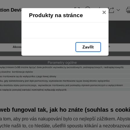
ation Devices_PL: strana 332
×
Produkty na stránce
Zavřít
web fungoval tak, jak ho znáte (souhlas s cook
a tom, aby pro vás nakupování bylo co nejlepší zážitkem. Abyst
ychle našli to, co hledáte, ušetřili spoustu klikání a nezobrazov