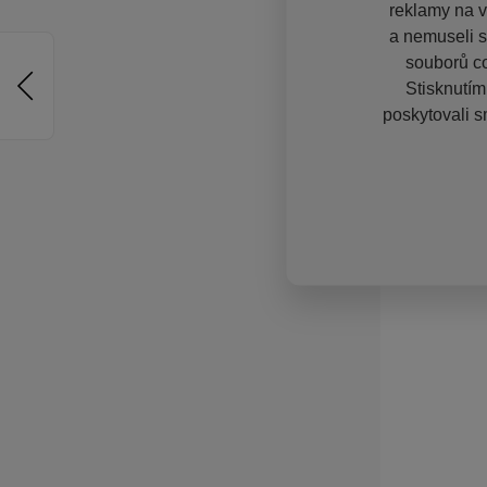
reklamy na vě
a nemuseli s
souborů co
Stisknutím
poskytovali s