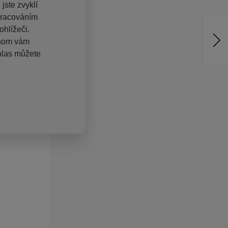
jste zvyklí
pracováním
hlížeči.
chom vám
hlas můžete