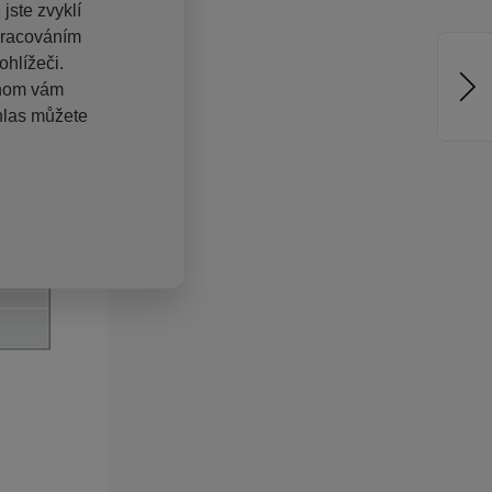
jste zvyklí
pracováním
hlížeči.
chom vám
hlas můžete