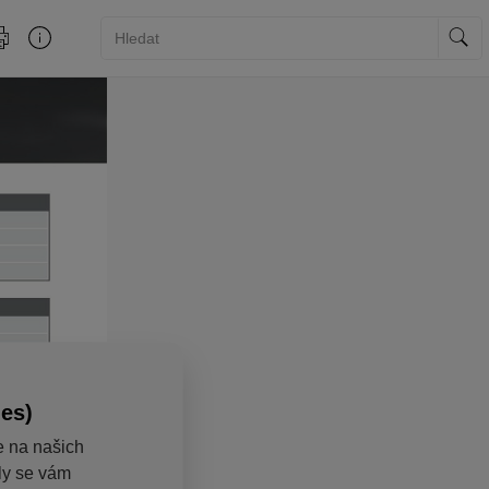
ies)
e na našich
aly se vám