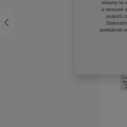
reklamy na vě
a nemuseli s
souborů co
Stisknutím
poskytovali s