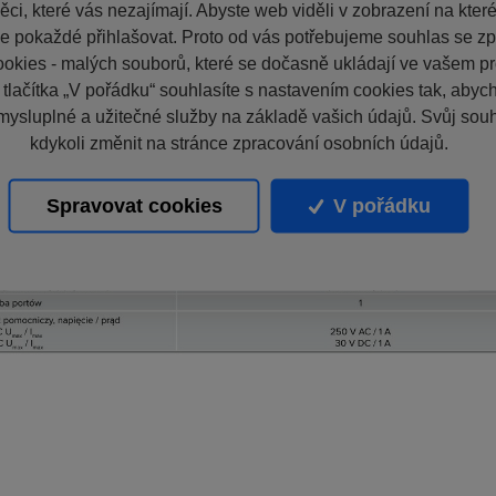
ci, které vás nezajímají. Abyste web viděli v zobrazení na které 
e pokaždé přihlašovat. Proto od vás potřebujeme souhlas se z
okies - malých souborů, které se dočasně ukládají ve vašem pro
 tlačítka „V pořádku“ souhlasíte s nastavením cookies tak, aby
mysluplné a užitečné služby na základě vašich údajů. Svůj sou
kdykoli změnit na stránce zpracování osobních údajů.
Spravovat cookies
V pořádku