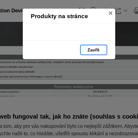
ation Devices_PL: strana 367
×
Produkty na stránce
Zavřít
web fungoval tak, jak ho znáte (souhlas s cook
a tom, aby pro vás nakupování bylo co nejlepší zážitkem. Abyst
ychle našli to, co hledáte, ušetřili spoustu klikání a nezobrazov