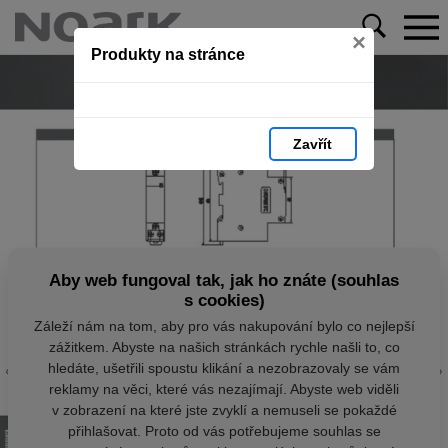
×
Produkty na stránce
Zavřít
Aby web fungoval tak, jak ho znáte (souhlas
s cookies)
Záleží nám na tom, aby pro vás nakupování bylo co nejlepší
zážitkem. Abyste na našich stránkách rychle našli to, co
hledáte, ušetřili spoustu klikání a nezobrazovaly se vám
reklamy na věci, které vás nezajímají. Abyste web viděli
v zobrazení na které jste zvyklí a nemuseli se pokaždé
přihlašovat. Proto od vás potřebujeme souhlas se