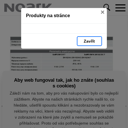
×
Produkty na stránce
Zavřít
Aby web fungoval tak, jak ho znáte (souhlas
s cookies)
Záleží nám na tom, aby pro vás nakupování bylo co nejlepší
zážitkem. Abyste na našich stránkách rychle našli to, co
hledáte, ušetřili spoustu klikání a nezobrazovaly se vám
reklamy na věci, které vás nezajímají. Abyste web viděli
v zobrazení na které jste zvyklí a nemuseli se pokaždé
přihlašovat. Proto od vás potřebujeme souhlas se