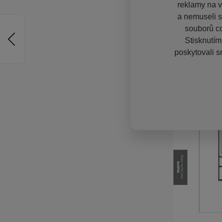
reklamy na vě
a nemuseli s
souborů co
Stisknutím
poskytovali s