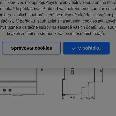
ci, které vás nezajímají. Abyste web viděli v zobrazení na které 
e pokaždé přihlašovat. Proto od vás potřebujeme souhlas se z
okies - malých souborů, které se dočasně ukládají ve vašem pro
 tlačítka „V pořádku“ souhlasíte s nastavením cookies tak, aby
mysluplné a užitečné služby na základě vašich údajů. Svůj sou
kdykoli změnit na stránce zpracování osobních údajů.
Spravovat cookies
V pořádku