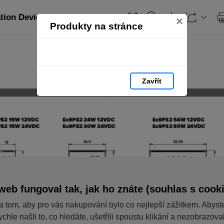
ation Devices_PL: strana 420
×
Produkty na stránce
Zavřít
web fungoval tak, jak ho znáte (souhlas s cook
a tom, aby pro vás nakupování bylo co nejlepší zážitkem. Abyst
ychle našli to, co hledáte, ušetřili spoustu klikání a nezobrazov