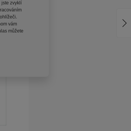
jste zvyklí
pracováním
hlížeči.
chom vám
hlas můžete