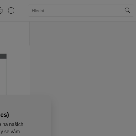
ies)
e na našich
aly se vám