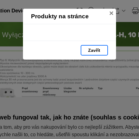
ation Devices_PL: strana 69
×
Produkty na stránce
Zavřít
web fungoval tak, jak ho znáte (souhlas s cook
a tom, aby pro vás nakupování bylo co nejlepší zážitkem. Abyst
ychle našli to, co hledáte, ušetřili spoustu klikání a nezobrazov