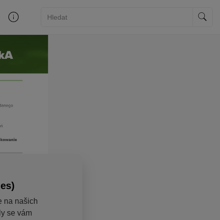
ies)
e na našich
aly se vám