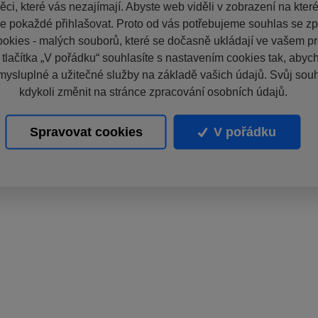
ci, které vás nezajímají. Abyste web viděli v zobrazení na které 
e pokaždé přihlašovat. Proto od vás potřebujeme souhlas se z
okies - malých souborů, které se dočasně ukládají ve vašem pro
 tlačítka „V pořádku“ souhlasíte s nastavením cookies tak, aby
mysluplné a užitečné služby na základě vašich údajů. Svůj sou
kdykoli změnit na stránce zpracování osobních údajů.
Spravovat cookies
V pořádku