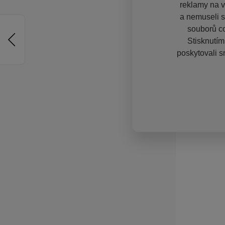
reklamy na vě
a nemuseli s
souborů co
Stisknutím
poskytovali s