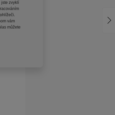
jste zvyklí
pracováním
hlížeči.
chom vám
hlas můžete