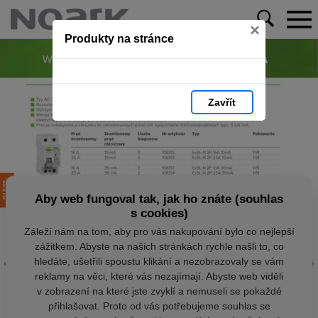
×
Produkty na stránce
Zavřít
Aby web fungoval tak, jak ho znáte (souhlas
s cookies)
Záleží nám na tom, aby pro vás nakupování bylo co nejlepší
zážitkem. Abyste na našich stránkách rychle našli to, co
hledáte, ušetřili spoustu klikání a nezobrazovaly se vám
reklamy na věci, které vás nezajímají. Abyste web viděli
v zobrazení na které jste zvyklí a nemuseli se pokaždé
přihlašovat. Proto od vás potřebujeme souhlas se