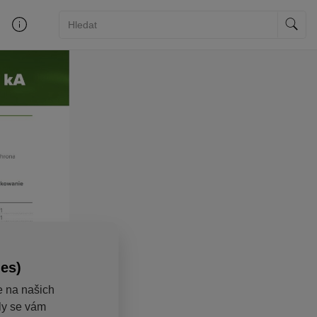
ies)
e na našich
aly se vám