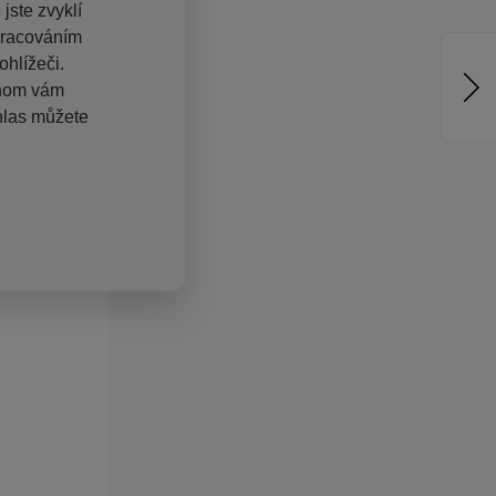
jste zvyklí
pracováním
hlížeči.
chom vám
hlas můžete