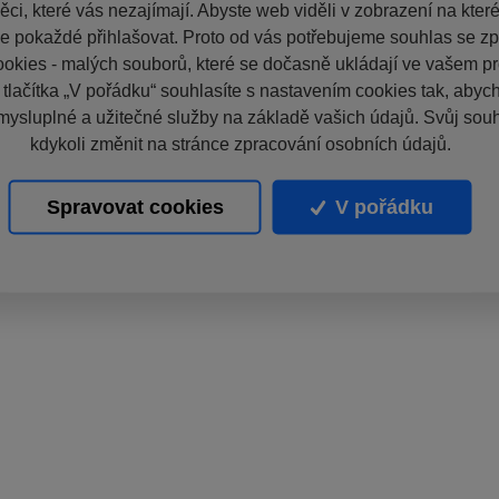
ci, které vás nezajímají. Abyste web viděli v zobrazení na které 
e pokaždé přihlašovat. Proto od vás potřebujeme souhlas se z
okies - malých souborů, které se dočasně ukládají ve vašem pro
 tlačítka „V pořádku“ souhlasíte s nastavením cookies tak, aby
mysluplné a užitečné služby na základě vašich údajů. Svůj sou
kdykoli změnit na stránce zpracování osobních údajů.
Spravovat cookies
V pořádku