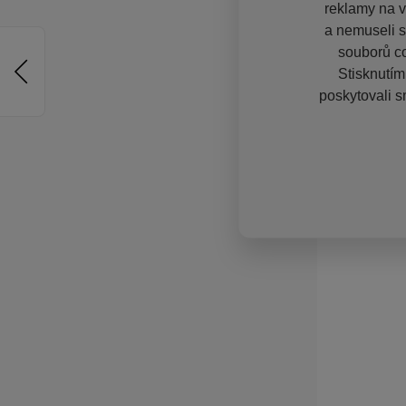
reklamy na vě
a nemuseli s
souborů co
Stisknutím
poskytovali s