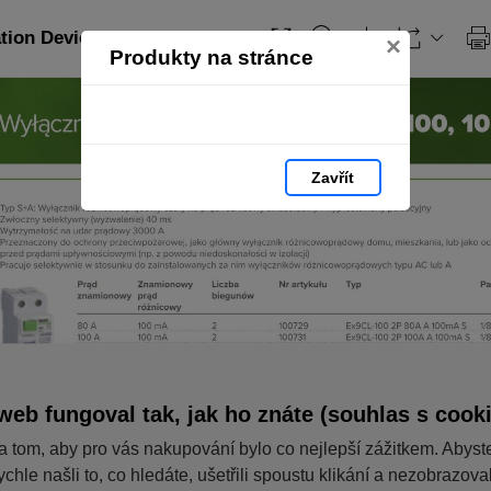
ation Devices_PL: strana 85
×
Produkty na stránce
Zavřít
web fungoval tak, jak ho znáte (souhlas s cook
a tom, aby pro vás nakupování bylo co nejlepší zážitkem. Abyst
ychle našli to, co hledáte, ušetřili spoustu klikání a nezobrazov