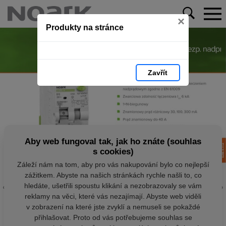
×
Produkty na stránce
Zavřít
Aby web fungoval tak, jak ho znáte (souhlas
s cookies)
Záleží nám na tom, aby pro vás nakupování bylo co nejlepší
zážitkem. Abyste na našich stránkách rychle našli to, co
hledáte, ušetřili spoustu klikání a nezobrazovaly se vám
reklamy na věci, které vás nezajímají. Abyste web viděli
v zobrazení na které jste zvyklí a nemuseli se pokaždé
přihlašovat. Proto od vás potřebujeme souhlas se