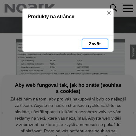
×
Produkty na stránce
Zavřít
Aby web fungoval tak, jak ho znáte (souhlas
s cookies)
Záleží nám na tom, aby pro vás nakupování bylo co nejlepší
zážitkem. Abyste na našich stránkách rychle našli to, co
hledáte, ušetřili spoustu klikání a nezobrazovaly se vám
reklamy na věci, které vás nezajímají. Abyste web viděli
v zobrazení na které jste zvyklí a nemuseli se pokaždé
přihlašovat. Proto od vás potřebujeme souhlas se