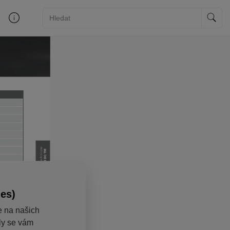
ies)
e na našich
aly se vám