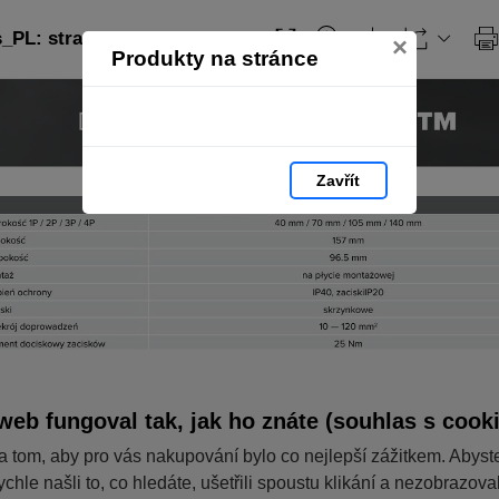
PL: strana 201
×
Produkty na stránce
Zavřít
web fungoval tak, jak ho znáte (souhlas s cook
a tom, aby pro vás nakupování bylo co nejlepší zážitkem. Abyst
ychle našli to, co hledáte, ušetřili spoustu klikání a nezobrazov