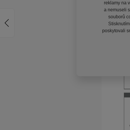
reklamy na vě
a nemuseli s
souborů co
Stisknutím
poskytovali s