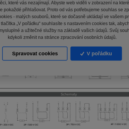
ci, které vás nezajímají. Abyste web viděli v zobrazení na které 
e pokaždé přihlašovat. Proto od vás potřebujeme souhlas se z
okies - malých souborů, které se dočasně ukládají ve vašem pro
 tlačítka „V pořádku“ souhlasíte s nastavením cookies tak, aby
mysluplné a užitečné služby na základě vašich údajů. Svůj sou
kdykoli změnit na stránce zpracování osobních údajů.
Spravovat cookies
V pořádku