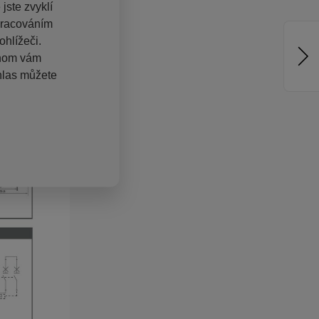
jste zvyklí
pracováním
hlížeči.
chom vám
hlas můžete