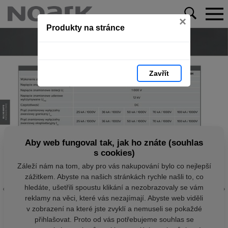
×
Produkty na stránce
Zavřít
Aby web fungoval tak, jak ho znáte (souhlas
s cookies)
Záleží nám na tom, aby pro vás nakupování bylo co nejlepší
zážitkem. Abyste na našich stránkách rychle našli to, co
hledáte, ušetřili spoustu klikání a nezobrazovaly se vám
reklamy na věci, které vás nezajímají. Abyste web viděli
v zobrazení na které jste zvyklí a nemuseli se pokaždé
přihlašovat. Proto od vás potřebujeme souhlas se