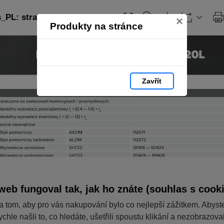
PL: strana 219
×
Produkty na stránce
Zavřít
web fungoval tak, jak ho znáte (souhlas s cook
a tom, aby pro vás nakupování bylo co nejlepší zážitkem. Abyst
ychle našli to, co hledáte, ušetřili spoustu klikání a nezobrazov