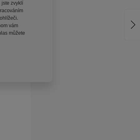
jste zvyklí
pracováním
hlížeči.
chom vám
hlas můžete