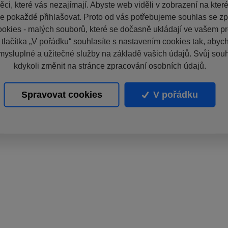
ci, které vás nezajímají. Abyste web viděli v zobrazení na které 
e pokaždé přihlašovat. Proto od vás potřebujeme souhlas se z
okies - malých souborů, které se dočasně ukládají ve vašem pro
 tlačítka „V pořádku“ souhlasíte s nastavením cookies tak, aby
mysluplné a užitečné služby na základě vašich údajů. Svůj sou
kdykoli změnit na stránce zpracování osobních údajů.
Spravovat cookies
V pořádku