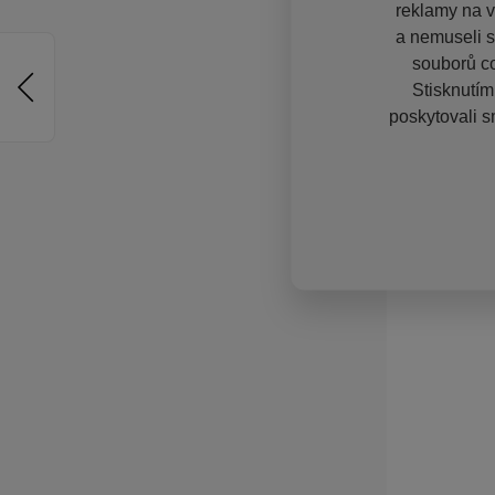
reklamy na vě
a nemuseli s
souborů co
Stisknutím
poskytovali s