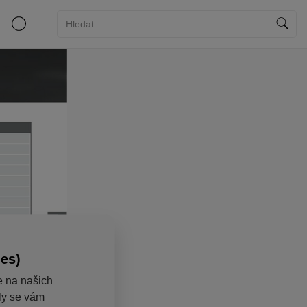
ies)
e na našich
aly se vám