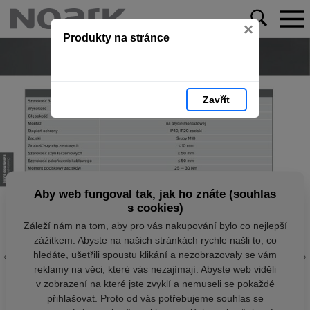
×
Produkty na stránce
Zavřít
Aby web fungoval tak, jak ho znáte (souhlas
s cookies)
Záleží nám na tom, aby pro vás nakupování bylo co nejlepší
zážitkem. Abyste na našich stránkách rychle našli to, co
hledáte, ušetřili spoustu klikání a nezobrazovaly se vám
reklamy na věci, které vás nezajímají. Abyste web viděli
v zobrazení na které jste zvyklí a nemuseli se pokaždé
přihlašovat. Proto od vás potřebujeme souhlas se