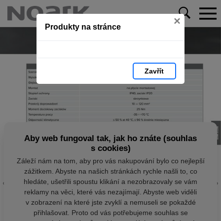
×
Produkty na stránce
Zavřít
Aby web fungoval tak, jak ho znáte (souhlas
s cookies)
Záleží nám na tom, aby pro vás nakupování bylo co nejlepší
zážitkem. Abyste na našich stránkách rychle našli to, co
hledáte, ušetřili spoustu klikání a nezobrazovaly se vám
reklamy na věci, které vás nezajímají. Abyste web viděli
v zobrazení na které jste zvyklí a nemuseli se pokaždé
přihlašovat. Proto od vás potřebujeme souhlas se