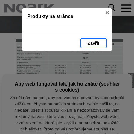
×
Produkty na stránce
Zavřít
Aby web fungoval tak, jak ho znáte (souhlas
s cookies)
Záleží nám na tom, aby pro vás nakupování bylo co nejlepší
zážitkem. Abyste na našich stránkách rychle našli to, co
hledáte, ušetřili spoustu klikání a nezobrazovaly se vám
reklamy na věci, které vás nezajímají. Abyste web viděli
v zobrazení na které jste zvyklí a nemuseli se pokaždé
přihlašovat. Proto od vás potřebujeme souhlas se