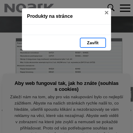
×
Produkty na stránce
Zavřít
Aby web fungoval tak, jak ho znáte (souhlas
s cookies)
Záleží nám na tom, aby pro vás nakupování bylo co nejlepší
zážitkem. Abyste na našich stránkách rychle našli to, co
hledáte, ušetřili spoustu klikání a nezobrazovaly se vám
reklamy na věci, které vás nezajímají. Abyste web viděli
v zobrazení na které jste zvyklí a nemuseli se pokaždé
přihlašovat. Proto od vás potřebujeme souhlas se