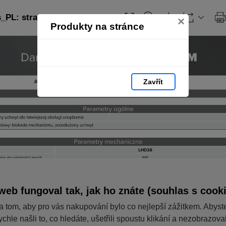
PL: strana 348
×
Produkty na stránce
Zavřít
web fungoval tak, jak ho znáte (souhlas s cook
a tom, aby pro vás nakupování bylo co nejlepší zážitkem. Abyst
ychle našli to, co hledáte, ušetřili spoustu klikání a nezobrazov