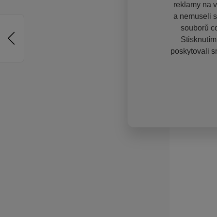
reklamy na vě
a nemuseli s
souborů co
Stisknutím
poskytovali s