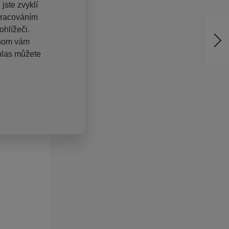
jste zvyklí
pracováním
hlížeči.
chom vám
hlas můžete