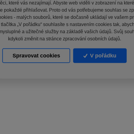
ci, které vás nezajímají. Abyste web viděli v zobrazení na které 
e pokaždé přihlašovat. Proto od vás potřebujeme souhlas se z
okies - malých souborů, které se dočasně ukládají ve vašem pro
 tlačítka „V pořádku“ souhlasíte s nastavením cookies tak, aby
mysluplné a užitečné služby na základě vašich údajů. Svůj sou
kdykoli změnit na stránce zpracování osobních údajů.
Spravovat cookies
V pořádku