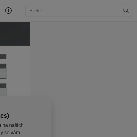
ies)
e na našich
aly se vám