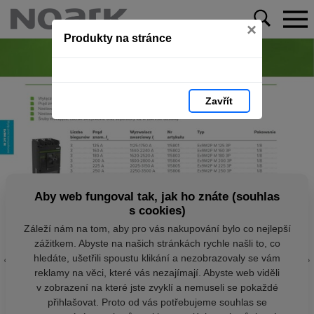
×
Produkty na stránce
Zavřít
Aby web fungoval tak, jak ho znáte (souhlas
s cookies)
Záleží nám na tom, aby pro vás nakupování bylo co nejlepší
zážitkem. Abyste na našich stránkách rychle našli to, co
hledáte, ušetřili spoustu klikání a nezobrazovaly se vám
reklamy na věci, které vás nezajímají. Abyste web viděli
v zobrazení na které jste zvyklí a nemuseli se pokaždé
přihlašovat. Proto od vás potřebujeme souhlas se