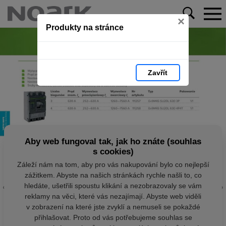
×
Produkty na stránce
Zavřít
Aby web fungoval tak, jak ho znáte (souhlas
s cookies)
Záleží nám na tom, aby pro vás nakupování bylo co nejlepší
zážitkem. Abyste na našich stránkách rychle našli to, co
hledáte, ušetřili spoustu klikání a nezobrazovaly se vám
reklamy na věci, které vás nezajímají. Abyste web viděli
v zobrazení na které jste zvyklí a nemuseli se pokaždé
přihlašovat. Proto od vás potřebujeme souhlas se