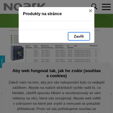
×
Produkty na stránce
Zavřít
Aby web fungoval tak, jak ho znáte (souhlas
s cookies)
Záleží nám na tom, aby pro vás nakupování bylo co nejlepší
zážitkem. Abyste na našich stránkách rychle našli to, co
hledáte, ušetřili spoustu klikání a nezobrazovaly se vám
reklamy na věci, které vás nezajímají. Abyste web viděli
v zobrazení na které jste zvyklí a nemuseli se pokaždé
přihlašovat. Proto od vás potřebujeme souhlas se