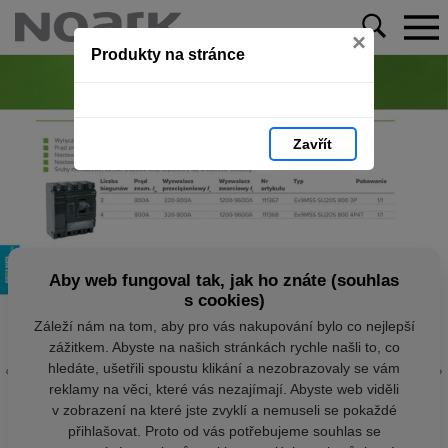
×
Produkty na stránce
Zavřít
Aby web fungoval tak, jak ho znáte (souhlas
s cookies)
Záleží nám na tom, aby pro vás nakupování bylo co nejlepší
zážitkem. Abyste na našich stránkách rychle našli to, co
hledáte, ušetřili spoustu klikání a nezobrazovaly se vám
reklamy na věci, které vás nezajímají. Abyste web viděli
v zobrazení na které jste zvyklí a nemuseli se pokaždé
přihlašovat. Proto od vás potřebujeme souhlas se