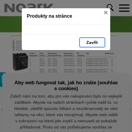
×
Produkty na stránce
Zavřít
Aby web fungoval tak, jak ho znáte (souhlas
s cookies)
Záleží nám na tom, aby pro vás nakupování bylo co nejlepší
zážitkem. Abyste na našich stránkách rychle našli to, co
hledáte, ušetřili spoustu klikání a nezobrazovaly se vám
reklamy na věci, které vás nezajímají. Abyste web viděli
v zobrazení na které jste zvyklí a nemuseli se pokaždé
přihlašovat. Proto od vás potřebujeme souhlas se