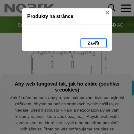
×
Produkty na stránce
Zavřít
Aby web fungoval tak, jak ho znáte (souhlas
s cookies)
Záleží nám na tom, aby pro vás nakupování bylo co nejlepší
zážitkem. Abyste na našich stránkách rychle našli to, co
hledáte, ušetřili spoustu klikání a nezobrazovaly se vám
reklamy na věci, které vás nezajímají. Abyste web viděli
v zobrazení na které jste zvyklí a nemuseli se pokaždé
přihlašovat. Proto od vás potřebujeme souhlas se