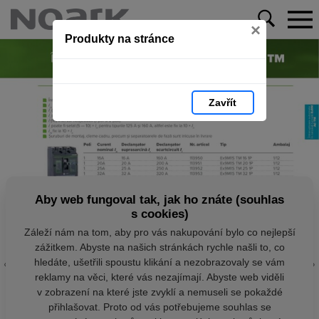
×
Produkty na stránce
Zavřít
Aby web fungoval tak, jak ho znáte (souhlas
s cookies)
Záleží nám na tom, aby pro vás nakupování bylo co nejlepší
zážitkem. Abyste na našich stránkách rychle našli to, co
hledáte, ušetřili spoustu klikání a nezobrazovaly se vám
reklamy na věci, které vás nezajímají. Abyste web viděli
v zobrazení na které jste zvyklí a nemuseli se pokaždé
přihlašovat. Proto od vás potřebujeme souhlas se