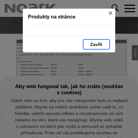
×
Produkty na stránce
Zavřít
Aby web fungoval tak, jak ho znáte (souhlas
s cookies)
Záleží nám na tom, aby pro vás nakupování bylo co nejlepší
zážitkem. Abyste na našich stránkách rychle našli to, co
hledáte, ušetřili spoustu klikání a nezobrazovaly se vám
reklamy na věci, které vás nezajímají. Abyste web viděli
v zobrazení na které jste zvyklí a nemuseli se pokaždé
přihlašovat. Proto od vás potřebujeme souhlas se