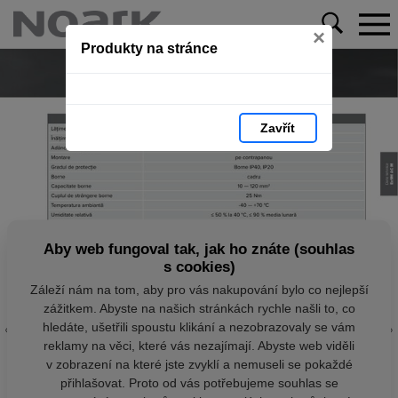
×
Produkty na stránce
Zavřít
Aby web fungoval tak, jak ho znáte (souhlas
s cookies)
Záleží nám na tom, aby pro vás nakupování bylo co nejlepší
zážitkem. Abyste na našich stránkách rychle našli to, co
hledáte, ušetřili spoustu klikání a nezobrazovaly se vám
reklamy na věci, které vás nezajímají. Abyste web viděli
v zobrazení na které jste zvyklí a nemuseli se pokaždé
přihlašovat. Proto od vás potřebujeme souhlas se