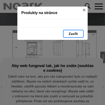
×
Produkty na stránce
Zavřít
Aby web fungoval tak, jak ho znáte (souhlas
s cookies)
Záleží nám na tom, aby pro vás nakupování bylo co nejlepší
zážitkem. Abyste na našich stránkách rychle našli to, co
hledáte, ušetřili spoustu klikání a nezobrazovaly se vám
reklamy na věci, které vás nezajímají. Abyste web viděli
v zobrazení na které jste zvyklí a nemuseli se pokaždé
přihlašovat. Proto od vás potřebujeme souhlas se