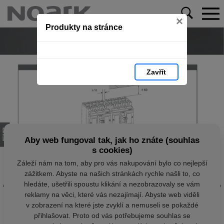
×
Produkty na stránce
Zavřít
Aby web fungoval tak, jak ho znáte (souhlas
s cookies)
Záleží nám na tom, aby pro vás nakupování bylo co nejlepší
zážitkem. Abyste na našich stránkách rychle našli to, co
hledáte, ušetřili spoustu klikání a nezobrazovaly se vám
reklamy na věci, které vás nezajímají. Abyste web viděli
v zobrazení na které jste zvyklí a nemuseli se pokaždé
přihlašovat. Proto od vás potřebujeme souhlas se