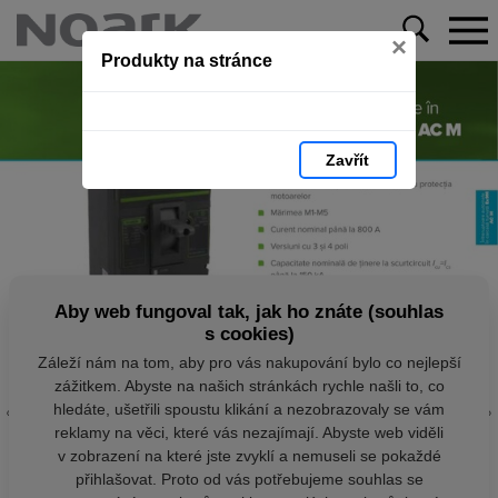
×
Produkty na stránce
Zavřít
Aby web fungoval tak, jak ho znáte (souhlas
s cookies)
Záleží nám na tom, aby pro vás nakupování bylo co nejlepší
zážitkem. Abyste na našich stránkách rychle našli to, co
hledáte, ušetřili spoustu klikání a nezobrazovaly se vám
reklamy na věci, které vás nezajímají. Abyste web viděli
v zobrazení na které jste zvyklí a nemuseli se pokaždé
přihlašovat. Proto od vás potřebujeme souhlas se