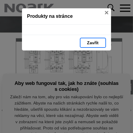
×
Produkty na stránce
Zavřít
Aby web fungoval tak, jak ho znáte (souhlas
s cookies)
Záleží nám na tom, aby pro vás nakupování bylo co nejlepší
zážitkem. Abyste na našich stránkách rychle našli to, co
hledáte, ušetřili spoustu klikání a nezobrazovaly se vám
reklamy na věci, které vás nezajímají. Abyste web viděli
v zobrazení na které jste zvyklí a nemuseli se pokaždé
přihlašovat. Proto od vás potřebujeme souhlas se